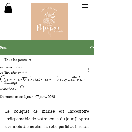
Post
Tous les posts
mimosaettralala
Tous les posts
25 janv. 2023
Comment choisir son bouquet de
Mariage
mariée ?
Dernière mise à jour :
27 janv. 2023
Le bouquet de mariée est l'accessoire 
indispensable de votre tenue du jour J. Après 
des mois à chercher la robe parfaite, il serait 