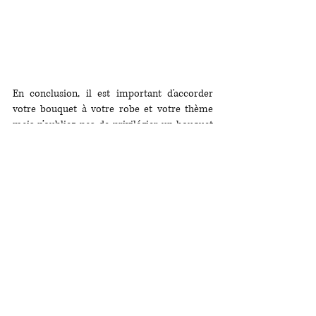
En conclusion, il est important d'accorder 
votre bouquet à votre robe et votre thème 
mais n’oubliez pas de privilégier un bouquet 
qui vous plait et qui est confortable à porter 
toute la journée.
Et pour un événement encore plus fleuri, 
pensez aux bouquets de demoiselles 
d’honneur et aux bouquets à lancer qui vous 
permettra de garder le vôtre bien 
précisément durant de nombreuses années.
Crédit photos : Coraline et Léo Photographes 
/ Les 3 moussaillons / 
Marion Lefevre photographies / Little Rozen 
photographe