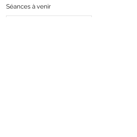
Séances à venir
Réserver
Coordonnées
62 Rue au Blé, Cherbourg-en-Cotentin,