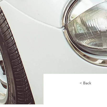
< Back
La voi