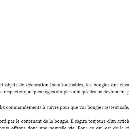
et objets de décoration incontournables, les bougies ont envah
a respecter quelques règles simples afin qu’elles ne deviennent 
 dix commandements à suivre pour que vos bougies restent safe,
 par le contenant de la bougie. Il s’agira toujours d’un article
us offrons donc une nouvelle vie. Pour ce qui est de la cire