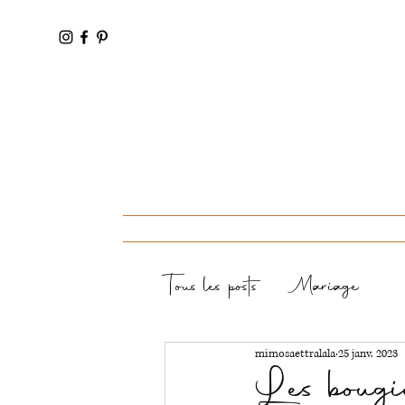
Accueil
Tous les posts
Mariage
mimosaettralala
25 janv. 2023
Les bougie