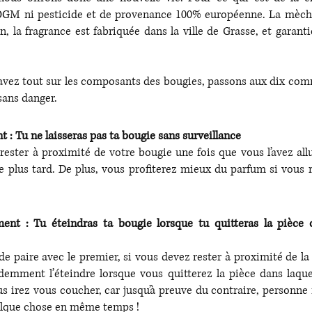
 OGM ni pesticide et de provenance 100% européenne. La mèche
n, la fragrance est fabriquée dans la ville de Grasse, et garant
avez tout sur les composants des bougies, passons aux dix co
sans danger.
 Tu ne laisseras pas ta bougie sans surveillance 
rester à proximité de votre bougie une fois que vous l’avez allu
 plus tard. De plus, vous profiterez mieux du parfum si vous r
 : Tu éteindras ta bougie lorsque tu quitteras la pièce o
paire avec le premier, si vous devez rester à proximité de la 
idemment l’éteindre lorsque vous quitterez la pièce dans laquell
rez vous coucher, car jusqu’à preuve du contraire, personne n’
uelque chose en même temps ! 