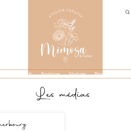
Ateliers créatifs
Boutique
Mariage
Blog
Contact
Les médias
herbourg