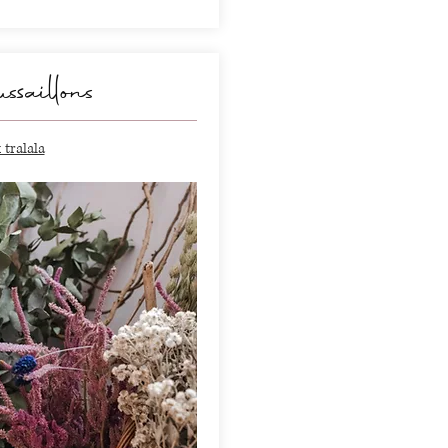
saillons
tralala