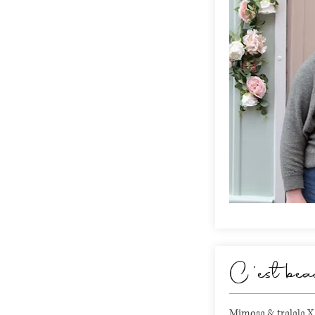
C'est be
Mimosa & tralala X