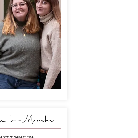
au la Manche
 #AttitudeManche